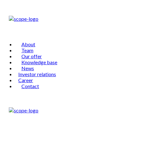
About
Team
Our offer
Knowledge base
News
Investor relations
Career
Contact