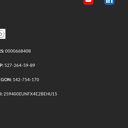
S:
0000668408
P:
527-264-59-89
EGON:
142-754-170
I:
259400EUNFX4E2BEHU15