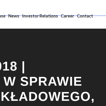
ase
News
Investor Relations
Career
Contact
18 |
 W SPRAWIE
AKŁADOWEGO,