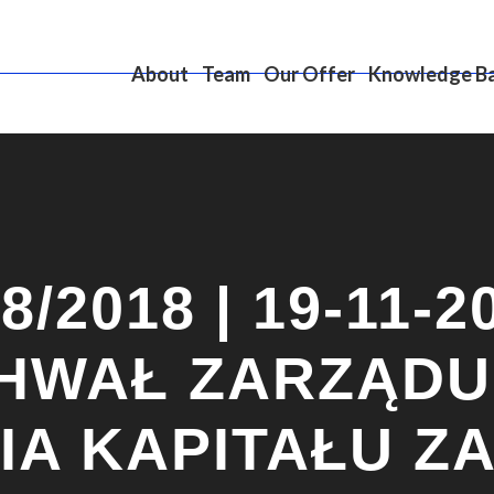
About
Team
Our Offer
Knowledge B
/2018 | 19-11-20
HWAŁ ZARZĄDU
IA KAPITAŁU Z