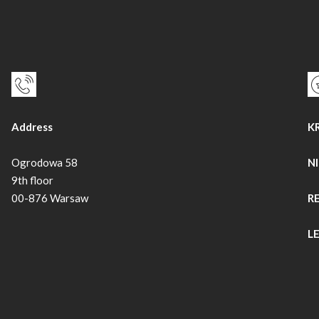
Address
KR
Ogrodowa 58
NI
9th floor
00-876 Warsaw
R
LE