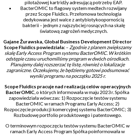
pilotażowej kartridży adresującą potrzeby EAP.
BacterOMIC to flagowy system medtech rozwijany
przez Scope Fluidics. Przełomowa technologia
dedykowana jest walce z antybiotykoopornością
bakterii – jednym z najszybciej rosnących na skalę
światową zagrożeń medycznych.
Gajane Żurawska, Global Business Development Director
Scope Fluidics powiedziała:
–
Zgodnie z planem zwiększamy
skalę Early Access Program systemu BacterOMIC. W krótkim
odstępie czasu uruchomiliśmy program w dwóch ośrodkach.
Planujemy dalej rozszerzać tę listę, również o lokalizacje
zagraniczne. Oczekujemy, że będziemy gotowi podsumować
wyniki programu na początku 2025 r.
Scope Fluidics pracuje nad realizacją celów operacyjnych
BacterOMIC
, o których informowała w maju 2023 r. Spółka
zapowiedziała wówczas: 1) Rozpoczęcie testów systemu
BacterOMIC w ramach Programu Early Access; 2)
Rozpoczęcie produkcji komercyjnej systemu BacterOMIC; 3)
Rozbudowę portfolio produktowego i patentowego.
O terminowym rozpoczęciu testów systemu BacterOMIC w
ramach Early Access Program Spółka poinformowała w