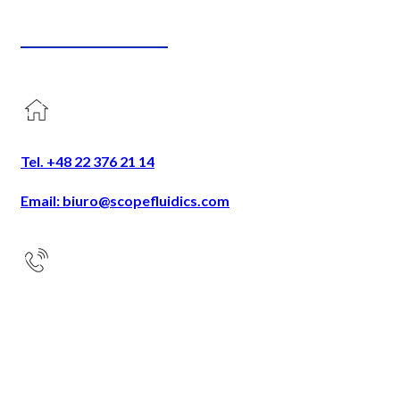
Tel. +48 22 376 21 14
Email: biuro@scopefluidics.com
Adres
Ogrodowa 58
9 piętro
00-876 Warszawa