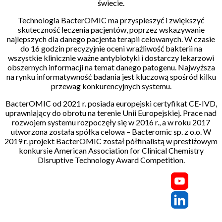
świecie.
Technologia BacterOMIC ma przyspieszyć i zwiększyć
skuteczność leczenia pacjentów, poprzez wskazywanie
najlepszych dla danego pacjenta terapii celowanych. W czasie
do 16 godzin precyzyjnie oceni wrażliwość bakterii na
wszystkie klinicznie ważne antybiotyki i dostarczy lekarzowi
obszernych informacji na temat danego patogenu. Najwyższa
na rynku informatywność badania jest kluczową spośród kilku
przewag konkurencyjnych systemu.
BacterOMIC od 2021 r. posiada europejski certyfikat CE-IVD,
uprawniający do obrotu na terenie Unii Europejskiej. Prace nad
rozwojem systemu rozpoczęły się w 2016 r., a w roku 2017
utworzona została spółka celowa – Bacteromic sp. z o.o. W
2019 r. projekt BacterOMIC został półfinalistą w prestiżowym
konkursie American Association for Clinical Chemistry
Disruptive Technology Award Competition.
Skontaktuj się z
Nami