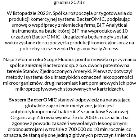
grudniu 2023 r.
W listopadzie 2023 r. Spółka rozpoczęła przygotowania do
produkcji komercyjnej systemu BacterOMIC, podpisując
umowę o współpracy z niemiecką firmą BIT Analytical
Instruments, na bazie której BIT ma wyprodukować 10
urządzeń BacterOMIC. Urządzenia będą mogły zostać
wykorzystane do rozpoczęcia produkcji komercyjnej oraz na
potrzeby rozszerzenia Programu Early Access.
Na przełomie roku Scope Fluidics poinformowała o przyznaniu
spółce zależnej Bacteromic sp. z o.o. dwóch patentów na
terenie Stanów Zjednoczonych Ameryki. Pierwszy dotyczył
metody i systemu do ultraszybkich oznaczeń lekooporności
mikroorganizmów, drugi natomiast kart pomiarowych (chipów
mikroprzepływowych stosowanych w kartridżach).
System BacterOMIC
stanowi odpowiedź na narastające
globalnie zagrożenie medyczne, jakim jest
antybiotykooporność bakterii. Z szacunków Światowej
Organizacji Zdrowia wynika, że do 2050 r. roczna liczba
zgonów z powodu zakażeń wywołanych lekoopornymi
drobnoustrojami wzrośnie z 700 000 do 10 mln rocznie, co
oznacza, że staną się one jedną z głównych przyczyn śmierci na